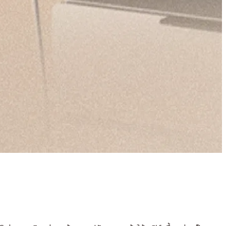
โ
D
5