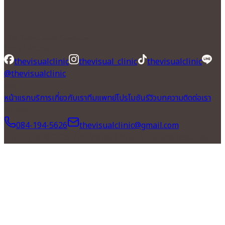
" The Tailor-made Experience "
Social Media
thevisualclinic
thevisual_clinic
thevisualclinic
@thevisualclinic
เมนู
หน้าแรก
บริการ
เกี่ยวกับเรา
ทีมแพทย์
โปรโมชัน
รีวิว
บทความ
ติดต่อเรา
ติดต่อเรา
084-194-5626
thevisualclinic@gmail.com
Copyright © 2026 The Visual Clinic All Rights Reserved.