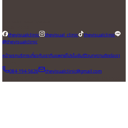
" The Tailor-made Experience "
Social Media
thevisualclinic
thevisual_clinic
thevisualclinic
@thevisualclinic
เมนู
หน้าแรก
บริการ
เกี่ยวกับเรา
ทีมแพทย์
โปรโมชัน
รีวิว
บทความ
ติดต่อเรา
ติดต่อเรา
084-194-5626
thevisualclinic@gmail.com
Copyright © 2026 The Visual Clinic All Rights Reserved.