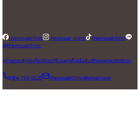
" The Tailor-made Experience "
Social Media
thevisualclinic
thevisual_clinic
thevisualclinic
@thevisualclinic
เมนู
หน้าแรก
บริการ
เกี่ยวกับเรา
ทีมแพทย์
โปรโมชัน
รีวิว
บทความ
ติดต่อเรา
ติดต่อเรา
084-194-5626
thevisualclinic@gmail.com
Copyright © 2026 The Visual Clinic All Rights Reserved.