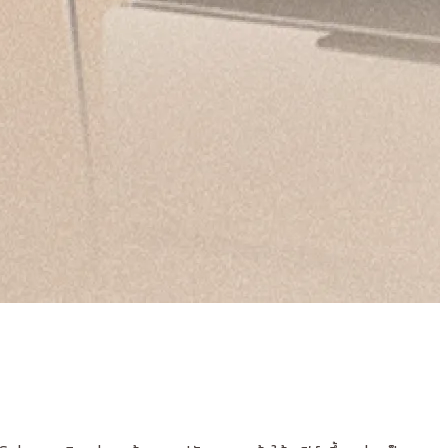
โ
D
5