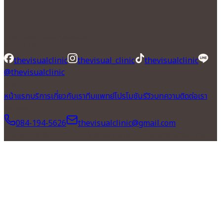
" The Tailor-made Experience "
Social Media
thevisualclinic
thevisual_clinic
thevisualclinic
@thevisualclinic
เมนู
หน้าแรก
บริการ
เกี่ยวกับเรา
ทีมแพทย์
โปรโมชัน
รีวิว
บทความ
ติดต่อเรา
ติดต่อเรา
084-194-5626
thevisualclinic@gmail.com
Copyright © 2026 The Visual Clinic All Rights Reserved.